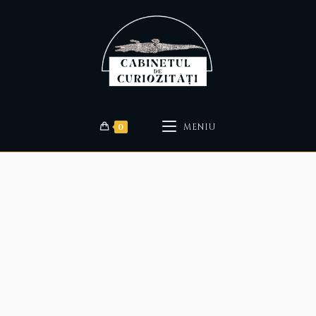
0
MENIU