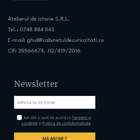
Atelierul de istorie S.R.L.
Tel.: 0748 884 543
E-mail:
ghid@cabinetuldecuriozitati.ro
CIF: 35566674, J12/419/2016
Newsletter
Am citit și sunt de acord cu
Termenii și
condițiile
și
Politica de confidențialitate
MĂ ABONEZ