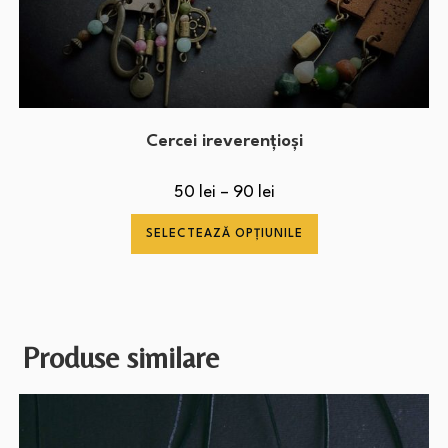
Cercei ireverențioși
50
lei
–
90
lei
SELECTEAZĂ OPȚIUNILE
Produse similare