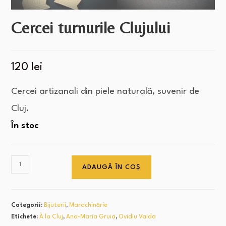
Cercei turnurile Clujului
120
lei
Cercei artizanali din piele naturală, suvenir de
Cluj.
În stoc
ADAUGĂ ÎN COȘ
Categorii:
Bijuterii
,
Marochinărie
Etichete:
À la Cluj
,
Ana-Maria Gruia
,
Ovidiu Vaida