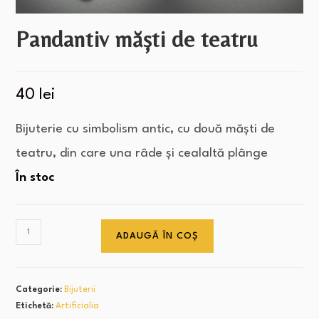
Pandantiv măști de teatru
40
lei
Bijuterie cu simbolism antic, cu două măști de
teatru, din care una râde și cealaltă plânge
În stoc
ADAUGĂ ÎN COȘ
Categorie:
Bijuterii
Etichetă:
Artificialia