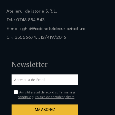
Atelierul de istorie S.R.L.
Tel.: 0748 884 543
E-mail:
ghid@cabinetuldecuriozitati.ro
CIF: 35566674, J12/419/2016
Newsletter
Am citit și sunt de acord cu
Termenii și
condițiile
și
Politica de confidențialitate
MĂ ABONEZ