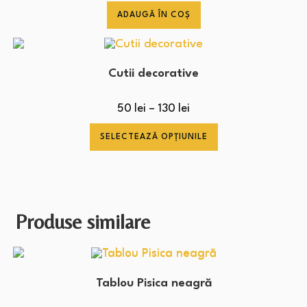
ADAUGĂ ÎN COȘ
Cutii decorative
50
lei
–
130
lei
SELECTEAZĂ OPȚIUNILE
Produse similare
Tablou Pisica neagră