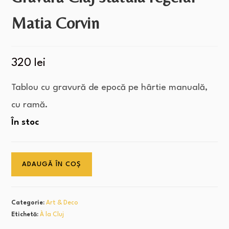
Matia Corvin
320
lei
Tablou cu gravură de epocă pe hârtie manuală,
cu ramă.
În stoc
ADAUGĂ ÎN COȘ
Categorie:
Art & Deco
Etichetă:
À la Cluj