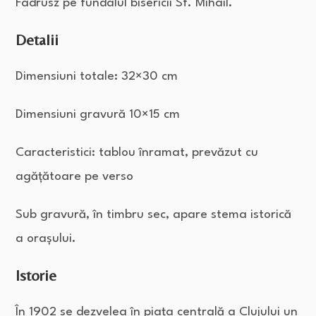
Fadrusz pe fundalul bisericii Sf. Mihail.
Detalii
Dimensiuni totale: 32×30 cm
Dimensiuni gravură 10×15 cm
Caracteristici: tablou înramat, prevăzut cu
agățătoare pe verso
Sub gravură, în timbru sec, apare stema istorică
a orașului.
Istorie
În 1902 se dezvelea în piața centrală a Clujului un