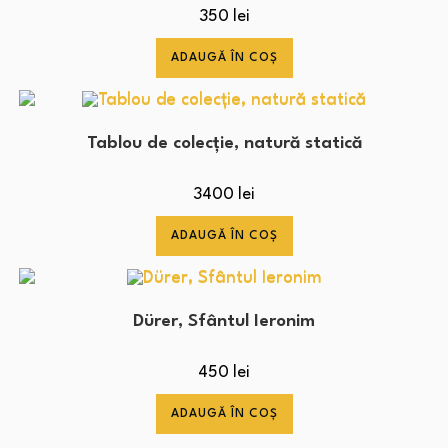
350
lei
ADAUGĂ ÎN COȘ
Tablou de colecție, natură statică
3400
lei
ADAUGĂ ÎN COȘ
Dürer, Sfântul Ieronim
450
lei
ADAUGĂ ÎN COȘ