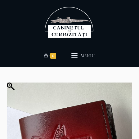
0
MENIU