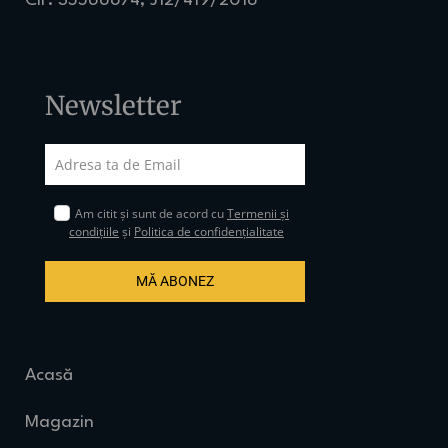
CIF: 35566674, J12/419/2016
Newsletter
Am citit și sunt de acord cu
Termenii și
condițiile
și
Politica de confidențialitate
MĂ ABONEZ
Acasă
Magazin