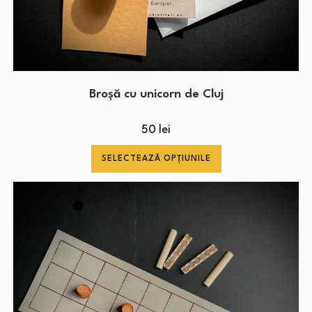
Broșă cu unicorn de Cluj
50
lei
SELECTEAZĂ OPȚIUNILE