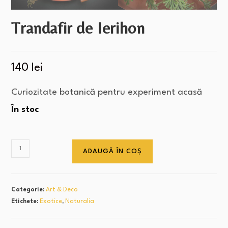
Trandafir de Ierihon
140
lei
Curiozitate botanică pentru experiment acasă
În stoc
ADAUGĂ ÎN COȘ
Categorie:
Art & Deco
Etichete:
Exotice
,
Naturalia