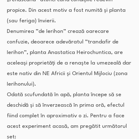
propice. Din acest motiv a fost numită și planta
(sau feriga) învierii.
Denumirea ”de Ierihon” crează oarecare
confuzie, deoarece adevăratul ”trandafir de
Ierihon”, planta Anastatica Heirochuntica, are
aceleași proprietăți de a renaște la umezeală dar
este nativ din NE Africii și Orientul Mijlociu (zona
Ierihonului).
Odată scufundată în apă, planta începe să se
deschidă și să înverzească în prima oră, efectul
fiind complet în aproximativ o zi. Pentru a face
acest experiment acasă, am pregătit următorul
set: