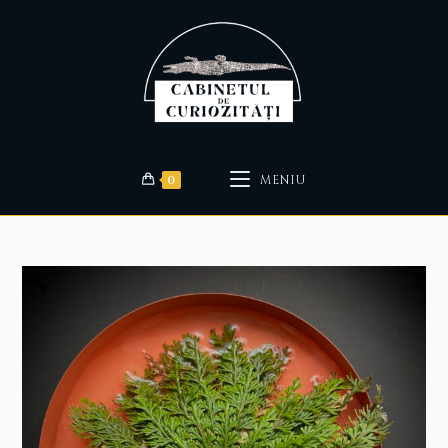
0
MENIU