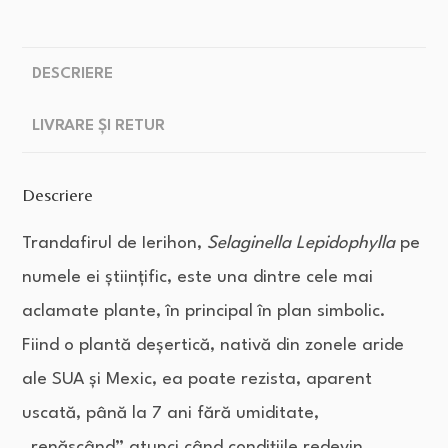
DESCRIERE
LIVRARE ȘI RETUR
Descriere
Trandafirul de Ierihon,
Selaginella Lepidophylla
pe
numele ei științific, este una dintre cele mai
aclamate plante, în principal în plan simbolic.
Fiind o plantă deșertică, nativă din zonele aride
ale SUA și Mexic, ea poate rezista, aparent
uscată, până la 7 ani fără umiditate,
„renăscând” atunci când condițiile redevin