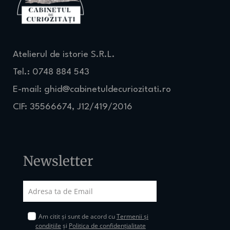
Atelierul de istorie S.R.L.
Tel.: 0748 884 543
E-mail:
ghid@cabinetuldecuriozitati.ro
CIF: 35566674, J12/419/2016
Newsletter
Am citit și sunt de acord cu
Termenii și
condițiile
și
Politica de confidențialitate