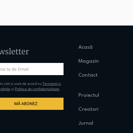
Acasă
wsletter
Magazin
Contact
 citit și sunt de acord cu
Termenii și
dițiile
și
Politica de confidențialitate
Proiectul
MĂ ABONEZ
Creatori
Jurnal