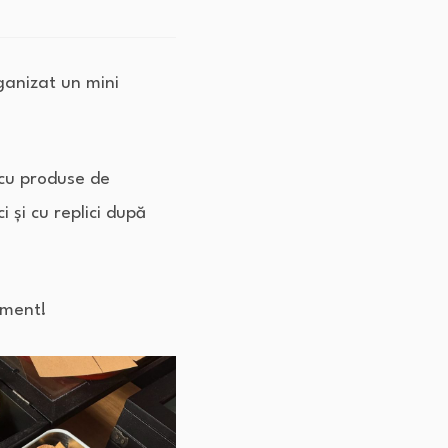
ganizat un mini
 cu produse de
i și cu replici după
iment!