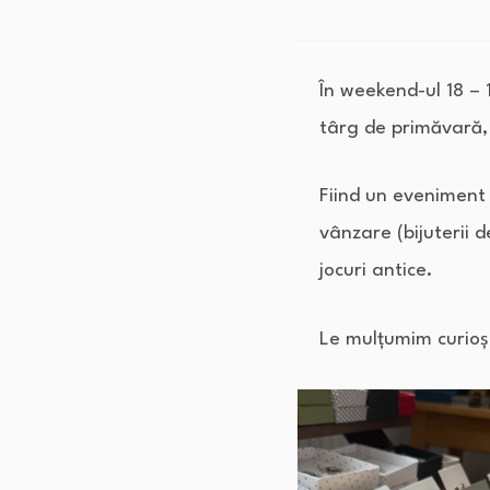
În weekend-ul 18 –
târg de primăvară, î
Fiind un eveniment 
vânzare (bijuterii d
jocuri antice.
Le mulțumim curioș