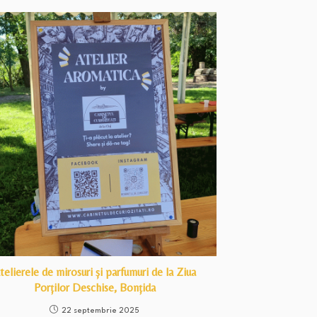
telierele de mirosuri și parfumuri de la Ziua
Porților Deschise, Bonțida
22 septembrie 2025