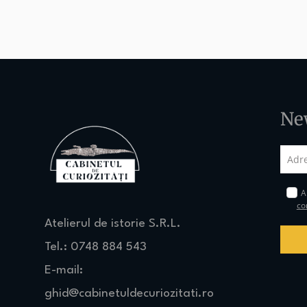
Ne
Am
con
Atelierul de istorie S.R.L.
Tel.: 0748 884 543
E-mail:
ghid@cabinetuldecuriozitati.ro