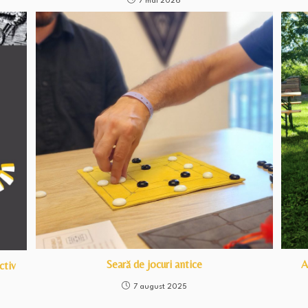
7 mai 2026
Seară de jocuri antice
A
ctiv
7 august 2025