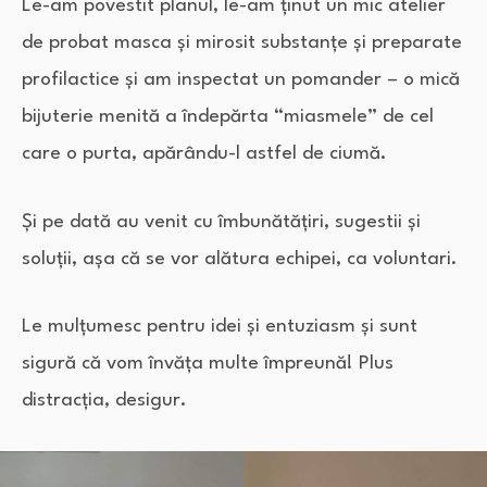
Le-am povestit planul, le-am ținut un mic atelier
de probat masca şi mirosit substanțe şi preparate
profilactice şi am inspectat un pomander – o mică
bijuterie menită a îndepărta “miasmele” de cel
care o purta, apărându-l astfel de ciumă.
Şi pe dată au venit cu îmbunătățiri, sugestii şi
soluții, aşa că se vor alătura echipei, ca voluntari.
Le mulțumesc pentru idei şi entuziasm şi sunt
sigură că vom învăța multe împreună! Plus
distracția, desigur.