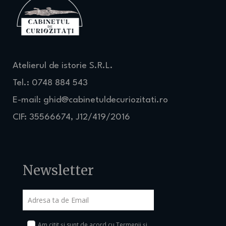
Atelierul de istorie S.R.L.
Tel.: 0748 884 543
E-mail:
ghid@cabinetuldecuriozitati.ro
CIF: 35566674, J12/419/2016
Newsletter
Am citit și sunt de acord cu
Termenii și