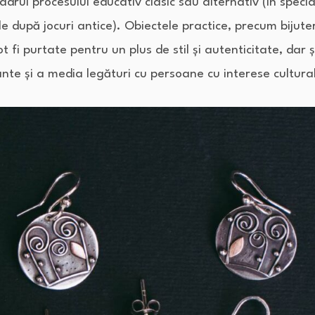
cadrul procesului educativ clasic sau alternativ (în special
le după jocuri antice). Obiectele practice, precum bijuter
t fi purtate pentru un plus de stil și autenticitate, dar 
ante și a media legături cu persoane cu interese cultural