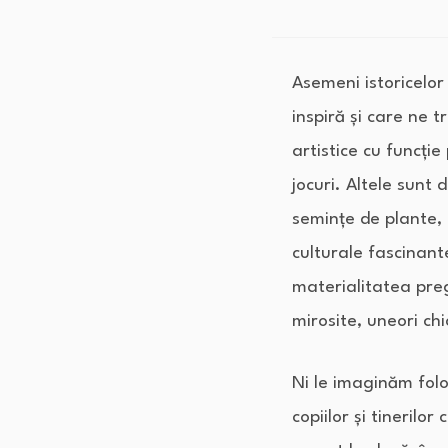
Asemeni istoricelor
inspiră și care ne 
artistice cu funcție
jocuri. Altele sunt
semințe de plante, 
culturale fascinante
materialitatea preg
mirosite, uneori ch
Ni le imaginăm folos
copiilor și tinerilo