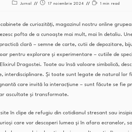
Jurnal
17 noiembrie 2024
1 min read
 cabinete de curiozități, magazinul nostru online grupe
trezesc pofta de a cunoaște mai mult, mai în detaliu. Un
 practică clară – semne de carte, cutii de depozitare, biju
 doar pentru explorare și experimentare – cutiile de spec
Elixirul Dragostei. Toate au însă valoare simbolică, desch
, interdisciplinare. Și toate sunt legate de natural lor fi
nantă care invită la interacțiune – sunt făcute se fie pri
iar ascultate și transformate.
ite în clipe de refugiu din cotidianul stresant sau insipid
r curioși care vor descoperi lumea și în afara ecranelor, sa