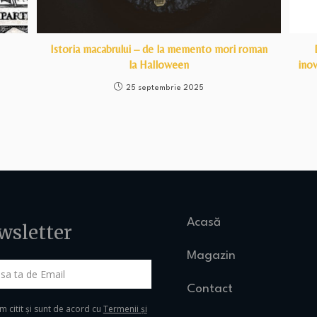
Istoria macabrului – de la memento mori roman
la Halloween
inov
25 septembrie 2025
Acasă
wsletter
Magazin
Contact
 citit și sunt de acord cu
Termenii și