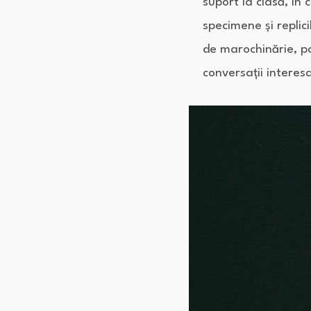
suport la clasă, în 
specimene și replici
de marochinărie, po
conversații interes