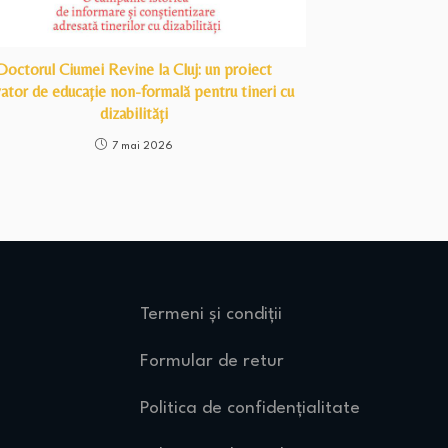
Doctorul Ciumei Revine la Cluj: un proiect
ator de educație non-formală pentru tineri cu
dizabilități
7 mai 2026
Termeni și condiții
Formular de retur
Politica de confidențialitate