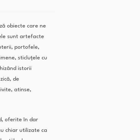
ază obiecte care ne
ele sunt artefacte
terii, portofele,
imene, sticluțele cu
izând istorii
zică, de
vite, atinse,
, oferite în dar
u chiar utilizate ca