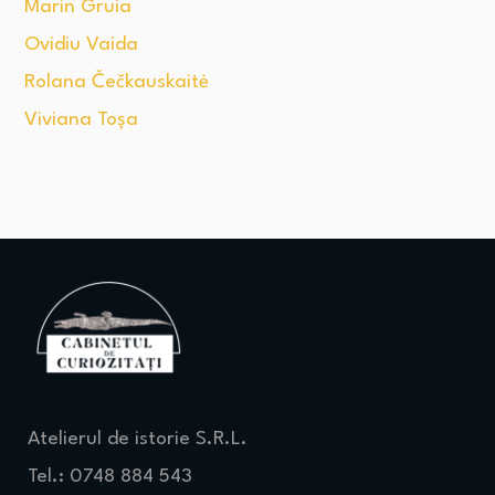
Marin Gruia
Ovidiu Vaida
Rolana Čečkauskaitė
Viviana Toșa
Atelierul de istorie S.R.L.
Tel.: 0748 884 543