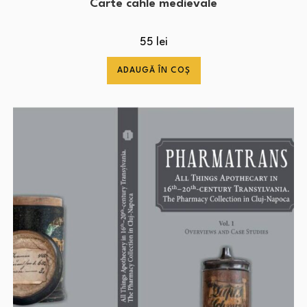
Carte cahle medievale
55
lei
ADAUGĂ ÎN COȘ