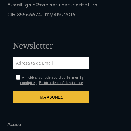
E-mail:
ghid@cabinetuldecuriozitati.ro
CIF: 35566674, J12/419/2016
Newsletter
Am citit și sunt de acord cu
Termenii și
condițiile
și
Politica de confidențialitate
MĂ ABONEZ
Acasă