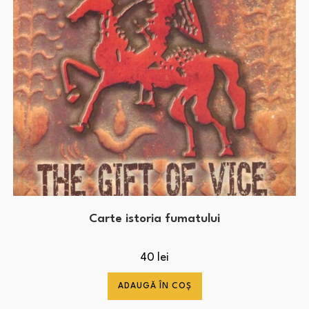
Carte istoria fumatului
40
lei
ADAUGĂ ÎN COȘ