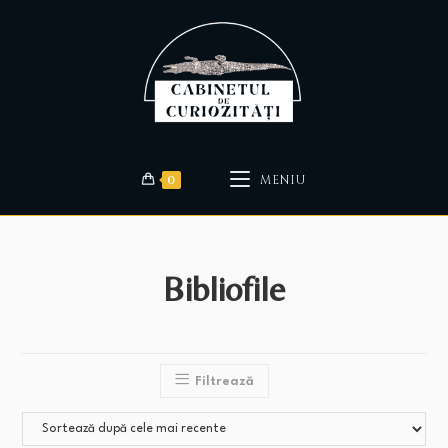
0
MENIU
Bibliofile
Filtrează