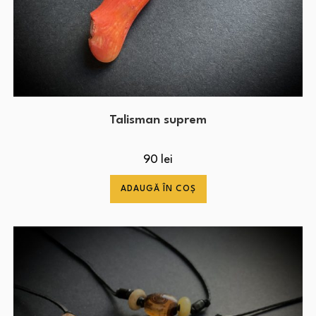
Talisman suprem
90
lei
ADAUGĂ ÎN COȘ