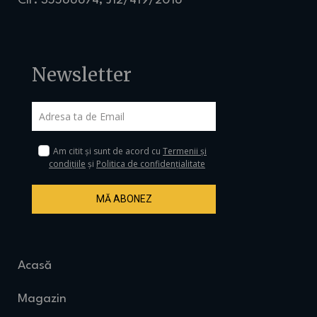
CIF: 35566674, J12/419/2016
Newsletter
Am citit și sunt de acord cu
Termenii și
condițiile
și
Politica de confidențialitate
MĂ ABONEZ
Acasă
Magazin