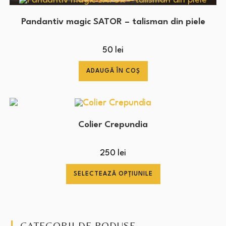
Pandantiv magic SATOR – talisman din piele
50
lei
ADAUGĂ ÎN COȘ
Colier Crepundia
250
lei
SELECTEAZĂ OPȚIUNILE
CATEGORII DE PODUSE