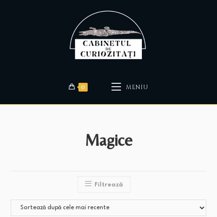
0
MENIU
Magice
Filtrează