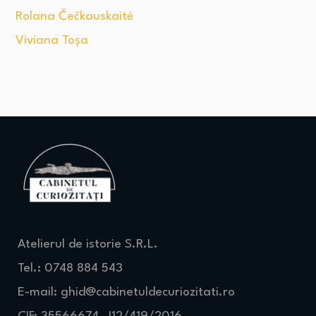
Rolana Čečkauskaitė
Viviana Toșa
Atelierul de istorie S.R.L.
Tel.: 0748 884 543
E-mail:
ghid@cabinetuldecuriozitati.ro