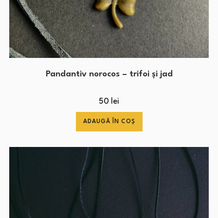
Pandantiv norocos – trifoi și jad
50
lei
ADAUGĂ ÎN COȘ