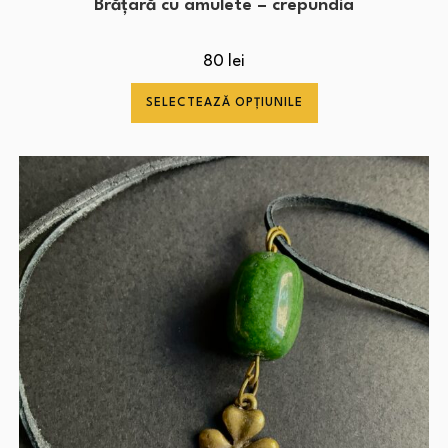
Brățară cu amulete – crepundia
80
lei
SELECTEAZĂ OPȚIUNILE