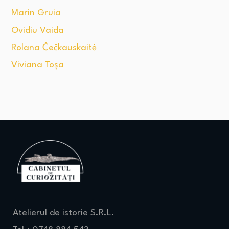
Marin Gruia
Ovidiu Vaida
Rolana Čečkauskaitė
Viviana Toșa
Atelierul de istorie S.R.L.