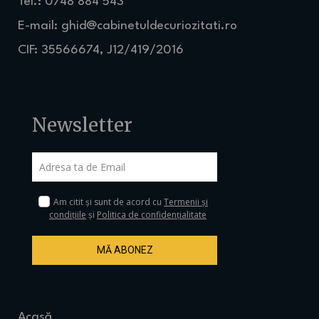
Tel.: 0748 884 543
E-mail:
ghid@cabinetuldecuriozitati.ro
CIF: 35566674, J12/419/2016
Newsletter
Am citit și sunt de acord cu
Termenii și
condițiile
și
Politica de confidențialitate
MĂ ABONEZ
Acasă