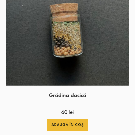
Grădina dacică
60
lei
ADAUGĂ ÎN COȘ