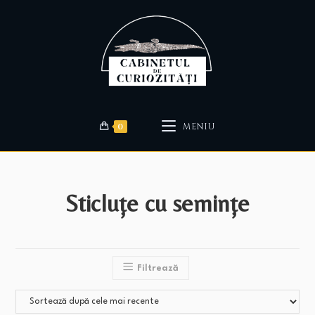
0
MENIU
Sticluțe cu semințe
Filtrează